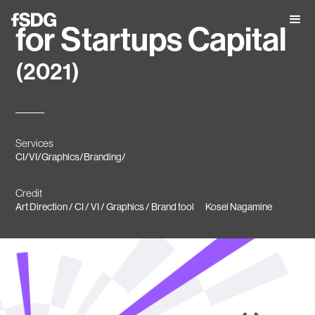
for Startups Capital
(2021)
Services
CI
/
VI
/
Graphics
/
Branding
/
Credit
Art Direction / CI / VI / Graphics / Brand tool
Kosei Nagamine