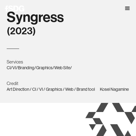
Syngress
(2023)
Services
CI
/
VI
/
Branding
/
Graphics
/
Web Site
/
Credit
Art Direction / CI / VI / Graphics / Web / Brand tool
Kosei Nagamine